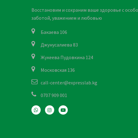
Восстановим и сохраним ваше здоровье с особ
заботой, уважением и любовью
Бакаева 106
Джунусалиева 83
Жукеева Пудовкина 124
Московская 136
call-center@expresslab.kg
0707 909 001