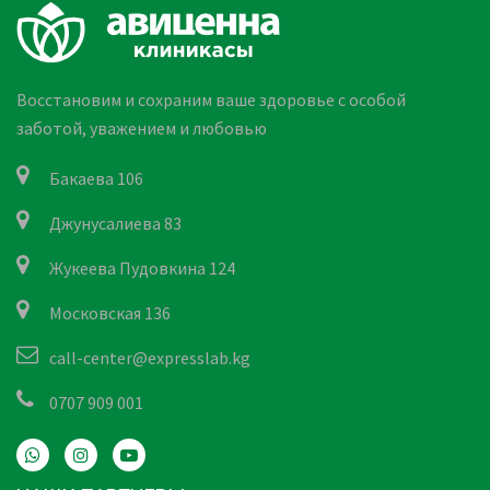
Восстановим и сохраним ваше здоровье с особой
заботой, уважением и любовью
Бакаева 106
Джунусалиева 83
Жукеева Пудовкина 124
Московская 136
call-center@expresslab.kg
0707 909 001