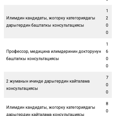
1
Илимдин кандидаты, жогорку категориядагы
2
дарыгердин баштапкы консультациясы
0
0
1
Профессор, медицина илимдеринин докторунун
6
баштапкы консультациясы
0
0
7
2 жуманын ичинде дарыгердин кайталама
0
консультациясы
0
8
Илимдин кандидаты, жогорку категориядагы
0
дарыгердин кайталама консультациясы