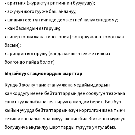
• аритмия (жүрөктүн ритминин бузулушу);
• эс-учун жоготуу же баш айлануу;
• шишиктер; түн ичинде дем жетпей калуу синдрому;
• кан басымдын өзгөрүшү;
• гипертония жана гипотония (жогорку жана төмөн кан
басым);
• эриндин көгөрүшү (канда кычкылтек жетишсиз
болгондо пайда болот).
Ыңгайлуу стационардык шарттар
Күндө 3 жолку тамактануу жана медайымдардын
камкордугу менен бейтаптардын ден соолугун тез жана
сапаттуу калыбына келтирүүгө жардам берет. Биз бул
кыйын учурда бейтаптардын өзүн корголгон жана тынч
сезиши канчалык маанилүү экенин билебиз жана мүмкүн
болушунча ыңгайлуу шарттарды түзүүгө умтулабыз.