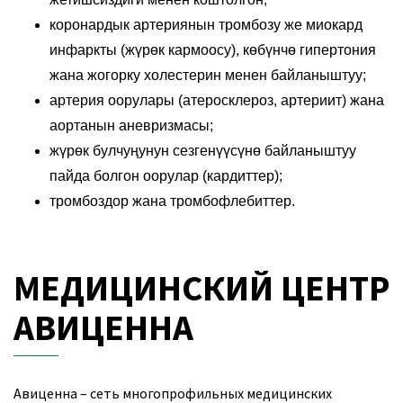
коронардык артериянын тромбозу же миокард
инфаркты (жүрөк кармоосу), көбүнчө гипертония
жана жогорку холестерин менен байланыштуу;
артерия оорулары (атеросклероз, артериит) жана
аортанын аневризмасы;
жүрөк булчуңунун сезгенүүсүнө байланыштуу
пайда болгон оорулар (кардиттер);
тромбоздор жана тромбофлебиттер.
МЕДИЦИНСКИЙ ЦЕНТР
АВИЦЕННА
Авиценна – сеть многопрофильных медицинских