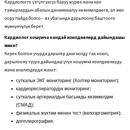
Кардиологго үзгүлтүксүз баруу жүрөк жана кан
тамырлардын абалын динамикалуу көзөмөлдөөгө, ал эми
оору пайда болсо – өз убагында дарылоону баштоого
мүмкүнчүлүк берет.
Кардиолог кошумча кандай изилдөөлөрдү дайындашы
мүмкүн?
Керек болгон учурда дарыгер диагнозду так коюп,
дарылоону туура дайындаш үчүн кошумча изилдөөлөрдү
жана анализдерди жазат:
суткалык ЭКГ мониторинг (Холтер мониторинг);
кардиореспиратордук мониторинг;
суткалык артериалдык басымды көзөмөлдөө
(СМАД);
физикалык жүктөм менен тест (велоэргометрия);
допплерография.