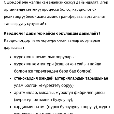
Ошондой эле жалпы кан анализи сөзсүз дайындалат. Эгер
организмде сезгенүү процесси болсо, кардиолог С-
реактивдүү белок жана аминотрансферазаларга анализ
тапшырууну сунуштайт.
Кардиолог дарыгер кайсы ооруларды дарылaйт?
Кардиологдор төмөнкү жүрөк-кан тамыр ооруларын
дарылaшат:
жүрөктүн ишемиялык оорулары;
жүрөктүн кемтиктери (жаш өткөн сайын пайда
болгон же төрөлгөндөн бери бар болгон);
стенокардия (көңдөй артериялардын тарышынан
улам болгон көкүрөктөгү ооруу);
аритмиялар, мисалы, жүрөктүн фибрилляциясы
(жүрөктүн ритминин бузулушу);
кардиомиопатия (жүрөк булчуңунун оорусу), жүрөк
жетишсиздиги менен коштолгон;