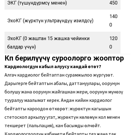
ЭКГ (түшүндүрмөсү менен)
450
140
ЭхоКГ (жүрөктүн ультраүндүү изилдөөсү)
0
ЭхоКГ (0 жаштан 15 жашка чейинки
120
балдар үчүн)
0
Көп берилүүчү суроолорго жооптор
Кардиологдун кабыл алуусу кандай өтөт?
Алгач кардиолог бейтаптан сурамжылоо жүргүзөт.
Дарыгерге бейтаптын абалы, даттануулары, оорунун
болушу жана оорунун жайгашкан жери, оорунун мүнөзү
тууралуу маалымат керек. Андан кийин кардиолог
бейтапты кароодон өткөрөт: жүрөктүн кагышын
стетоскоп аркылуу угат, жүрөктүн көлөмүн кол менен
текшерет (пальпация), кан басымды өлчөйт.
Кардиологдордун кабинети бейтапты тез жана так