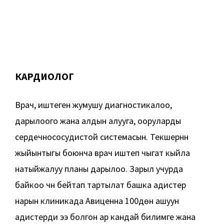
КАРДИОЛОГ
Врач, иштеген жумушу диагностикалоо,
дарылоого жана алдын алууга, ооруларды
сердечнососудистой системасын. Текшерүүнүн
жыйынтыгы боюнча врач иштеп чыгат кыйла
натыйжалуу планы дарылоо. Зарыл учурда
байкоо үчүн бейтап тартылат башка адистер
нарын клиникада Авиценна 100дөн ашуун
адистерди ээ болгон ар кандай билимге жана