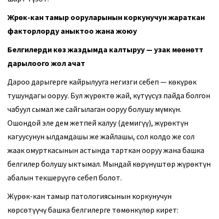
Жүрөк-кан тамыр ооруларынын коркунучун жараткан
факторлорду аныктоо жана жоюу
Белгилерди көз жаздымда калтыруу — узак мөөнөттүү
дарылоого жол ачат
Дароо дарыгерге кайрылууга негизги себеп — көкүрөк
тушундагы ооруу. Бул жүрөктө жай, күтүүсүз пайда болгон
чабуул сымал же сайгылаган ооруу болушу мүмкүн.
Ошондой эле дем жетпей калуу (демигүү), жүрөктүн
кагуусунун ылдамдашы же жайлашы, сол колдо же сол
жаак омурткасынын астында тарткан ооруу жана башка
белгилер болушу ыктымал. Мындай көрүнүштөр жүрөктүн
абалын текшерүүгө себеп болот.
Жүрөк-кан тамыр патологиясынын коркунучун
көрсөтүүчү башка белгилерге төмөнкүлөр кирет: