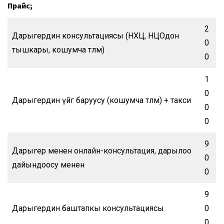
Прайс;
2
Дарыгердин консультациясы (НХЦ, НЦОдон
0
тышкары, кошумча төлөм)
0
1
0
Дарыгердин үйгө баруусу (кошумча төлөм) + такси
0
0
9
Дарыгер менен онлайн-консультация, дарылоо
0
дайындоосу менен
0
9
Дарыгердин баштапкы консультациясы
0
0