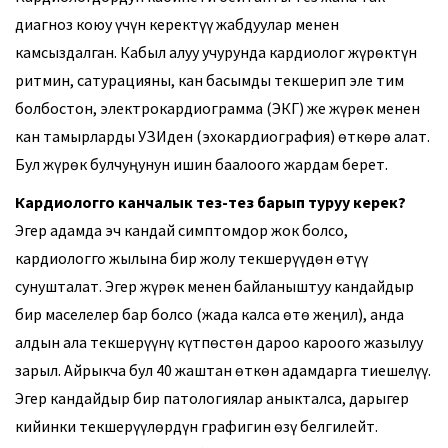
диагноз коюу үчүн керектүү жабдуулар менен
камсыздалган. Кабыл алуу учурунда кардиолог жүрөктүн
ритмин, сатурацияны, кан басымды текшерип эле тим
болбостон, электрокардиограмма (ЭКГ) же жүрөк менен
кан тамырларды УЗИден (эхокардиография) өткөрө алат.
Бул жүрөк булчуңунун ишин баалоого жардам берет.
Кардиологго канчалык тез-тез барып туруу керек?
Эгер адамда эч кандай симптомдор жок болсо,
кардиологго жылына бир жолу текшерүүдөн өтүү
сунушталат. Эгер жүрөк менен байланыштуу кандайдыр
бир маселелер бар болсо (жада калса өтө жеңил), анда
алдын ала текшерүүнү күтпөстөн дароо кароого жазылуу
зарыл. Айрыкча бул 40 жаштан өткөн адамдарга тиешелүү.
Эгер кандайдыр бир патологиялар аныкталса, дарыгер
кийинки текшерүүлөрдүн графигин өзү белгилейт.