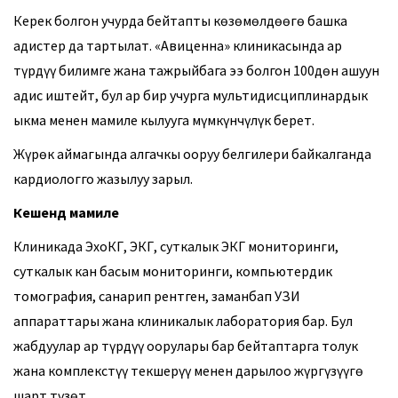
Керек болгон учурда бейтапты көзөмөлдөөгө башка
адистер да тартылат. «Авиценна» клиникасында ар
түрдүү билимге жана тажрыйбага ээ болгон 100дөн ашуун
адис иштейт, бул ар бир учурга мультидисциплинардык
ыкма менен мамиле кылууга мүмкүнчүлүк берет.
Жүрөк аймагында алгачкы ооруу белгилери байкалганда
кардиологго жазылуу зарыл.
Кешендүү мамиле
Клиникада ЭхоКГ, ЭКГ, суткалык ЭКГ мониторинги,
суткалык кан басым мониторинги, компьютердик
томография, санарип рентген, заманбап УЗИ
аппараттары жана клиникалык лаборатория бар. Бул
жабдуулар ар түрдүү оорулары бар бейтаптарга толук
жана комплекстүү текшерүү менен дарылоо жүргүзүүгө
шарт түзөт.