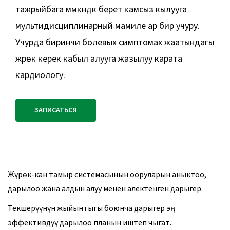
тажрыйбага мүмкүндүк берет камсыз кылууга
мультидисциплинарный мамиле ар бир учуру.
Учурда биринчи болевых симптомах жаатындагы
жүрөк керек кабыл алууга жазылуу карата
кардиологу.
ЗАПИСАТЬСЯ
Жүрөк-кан тамыр системасынын ооруларын аныктоо,
дарылоо жана алдын алуу менен алектенген дарыгер.
Текшерүүнүн жыйынтыгы боюнча дарыгер эң
эффективдүү дарылоо планын иштеп чыгат.