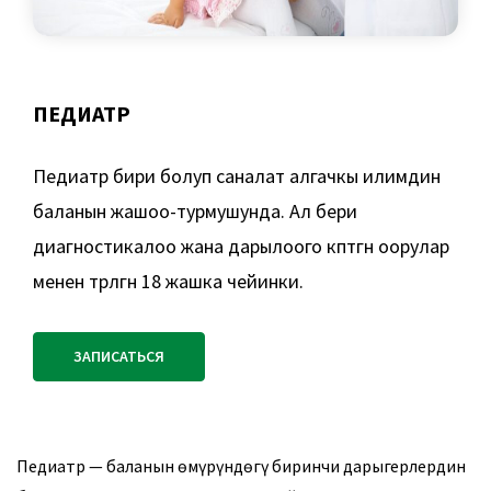
ПЕДИАТР
Педиатр бири болуп саналат алгачкы илимдин
баланын жашоо-турмушунда. Ал бери
диагностикалоо жана дарылоого көптөгөн оорулар
менен төрөлгөн 18 жашка чейинки.
ЗАПИСАТЬСЯ
Педиатр — баланын өмүрүндөгү биринчи дарыгерлердин