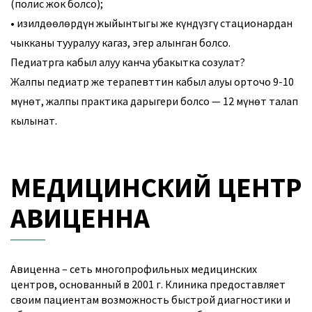
(полис жок болсо);
• изилдөөлөрдүн жыйынтыгы же күндүзгү стационардан
чыкканы тууралуу кагаз, эгер алынган болсо.
Педиатрга кабыл алуу канча убакытка созулат?
Жалпы педиатр же терапевттин кабыл алуы орточо 9-10
мүнөт, жалпы практика дарыгери болсо — 12 мүнөт талап
кылынат.
МЕДИЦИНСКИЙ ЦЕНТР
АВИЦЕННА
Авиценна – сеть многопрофильных медицинских
центров, основанный в 2001 г. Клиника предоставляет
своим пациентам возможность быстрой диагностики и