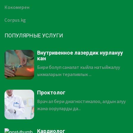
Кокомерен
Corpus.kg
ПОПУЛЯРНЫЕ УСЛУГИ
Внутривенное лазердик нурлануу
кан
Бири болуп саналат кыйла натыйжалуу
ыкмаларын терапиялык ...
Проктолог
Врач ал бери диагностикалоо, алдын алуу
жана ооруларды да...
Кардиолог