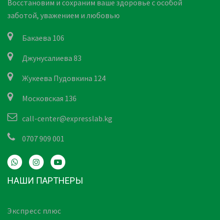
Восстановим и сохраним ваше здоровье с особой
заботой, уважением и любовью
Бакаева 106
Джунусалиева 83
Жукеева Пудовкина 124
Московская 136
call-center@expresslab.kg
0707 909 001
НАШИ ПАРТНЕРЫ
Экспресс плюс