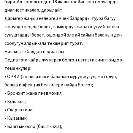
бири. Ал төрөлгөндөн 18 жашка чейин көп ооруларды
диагностикалап, дарылайт.
Дарыгер жаңы энелерге эмчек балдарды туура багуу
жөнүндө кеңеш берет, камкордук жана өнүгүү боюнча
сунуштарды берет, ошондой эле ай сайын баланын ден
соолугун алдын-ала текшерип турат.
Бишкекте балдар педиатры
Педиатрга кайрылуу керек болгон негизги симптомдор
төмөнкүлөр:
• ОРВИ (эң негизгиси баланын мурун жугуп, жөтөлүп,
башка инфекция белгилери пайда болсо);
• Бронхит жана пневмония;
• Коклюш;
• Скарлатина;
• Кызамык;
• Баштык оспо (баштыкча);