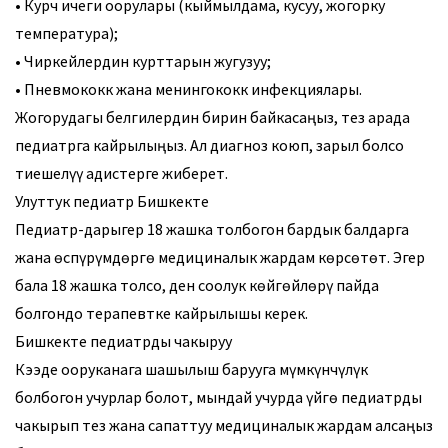
• Курч ичеги оорулары (кыймылдама, кусуу, жогорку
температура);
• Чиркейлердин курттарын жугузуу;
• Пневмококк жана менингококк инфекциялары.
Жогорудагы белгилердин бирин байкасаңыз, тез арада
педиатрга кайрылыңыз. Ал диагноз коюп, зарыл болсо
тиешелүү адистерге жиберет.
Улуттук педиатр Бишкекте
Педиатр-дарыгер 18 жашка толбогон бардык балдарга
жана өспүрүмдөргө медициналык жардам көрсөтөт. Эгер
бала 18 жашка толсо, ден соолук көйгөйлөрү пайда
болгондо терапевтке кайрылышы керек.
Бишкекте педиатрды чакыруу
Кээде ооруканага шашылыш барууга мүмкүнчүлүк
болбогон учурлар болот, мындай учурда үйгө педиатрды
чакырып тез жана сапаттуу медициналык жардам алсаңыз