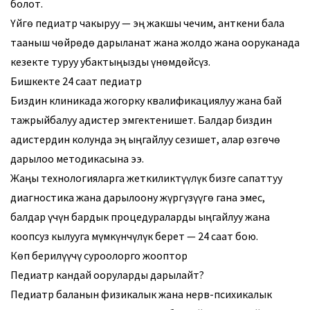
болот.
Үйгө педиатр чакыруу — эң жакшы чечим, анткени бала
тааныш чөйрөдө дарыланат жана жолдо жана ооруканада
кезекте туруу убактыңызды үнөмдөйсүз.
Бишкекте 24 саат педиатр
Биздин клиникада жогорку квалификациялуу жана бай
тажрыйбалуу адистер эмгектенишет. Балдар биздин
адистердин колунда эң ыңгайлуу сезишет, алар өзгөчө
дарылоо методикасына ээ.
Жаңы технологияларга жеткиликтүүлүк бизге сапаттуу
диагностика жана дарылоону жүргүзүүгө гана эмес,
балдар үчүн бардык процедураларды ыңгайлуу жана
коопсуз кылууга мүмкүнчүлүк берет — 24 саат бою.
Көп берилүүчү суроолорго жооптор
Педиатр кандай ооруларды дарылайт?
Педиатр баланын физикалык жана нерв-психикалык