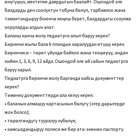
өнүгүшүн, мектепке даярдыгын баалайт. Ошондой эле
балдарды ден соолуктун тобуна бөлүп, тарбиялоо жана
тамактандыруу боюнча кеңеш берет, балдардагы созулма
ооруларды алдын алат.
Баланы канча жолу педиатрга алып баруу керек?
Биринчи жылы бала 6 пландык каралуудан өтүшү керек.
Биринчиси – төрөт үйүндө байкоо жана текшерүү, андан
кийин 1, 3, 6, 9, 12 айда. Ошондой эле ай сайын педиатрга
баруу зарыл.
Педиатрга биринчи жолу барганда кайсы документтер
керек?
Төмөнкү документтерди ала келүү керек:
• баланын алмашуу картасынын бөлүгү (эгер дарыгерде
жок болсо);
• төрөлгөндүгү тууралуу күбөлүк;
• камсыздандыруу полиси же бир ата-эненин паспорту