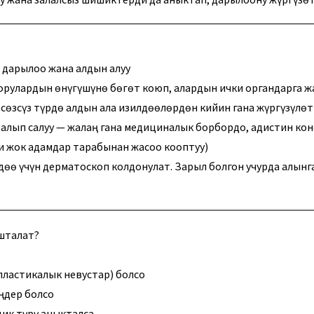
 дарылоо жана алдын алуу
орулардын өнүгүшүнө бөгөт коюп, алардын ички органдарга 
 сөзсүз түрдө алдын ала изилдөөлөрдөн кийин гана жүргүзүлөт
 алып салуу — жалаң гана медициналык борбордо, адистин ко
и жок адамдар тарабынан жасоо кооптуу)
ө үчүн дерматоскоп колдонулат. Зарыл болгон учурда алынг
шталат?
пластикалык невустар) болсо
еңдер болсо
дик түрү аныкталса