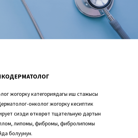
НКОДЕРМАТОЛОГ
лог жогорку категориядагы иш стажысы
Дерматолог-онколог жогорку кесиптик
тирует сизди өткөрөт тщательную дартын
иллом, липомы, фибромы, фибролипомы
да болуунун.