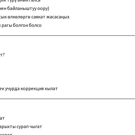
нен байланыштуу оору)
ысык өлкөлөргө саякат жасасаңыз
 рагы болгон болсо
ат?
ек учурда коррекция кылат
ат
арыхты сурап чыгат
кшерет