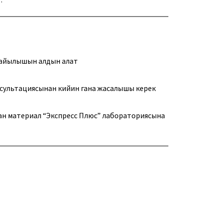
жайылышын алдын алат
нсультациясынан кийин гана жасалышы керек
ан материал “Экспресс Плюс” лабораториясына