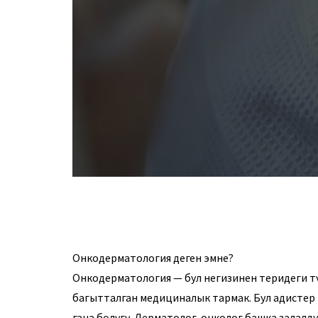
Онкодерматология деген эмне?
Онкодерматология — бул негизинен теридеги т
багытталган медициналык тармак. Бул адистер
гана бөлүгү. Дерматолог-онколог башка залалд