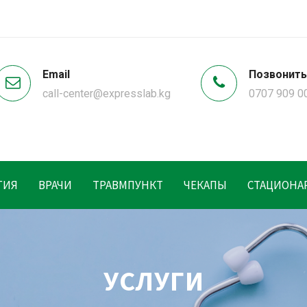
Email
Позвонить
call-center@expresslab.kg
0707 909 0
ГИЯ
ВРАЧИ
ТРАВМПУНКТ
ЧЕКАПЫ
СТАЦИОНА
УСЛУГИ