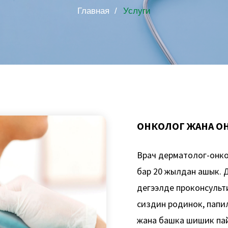
Главная /
Услуги
ОНКОЛОГ ЖАНА О
Врач дерматолог-онко
бар 20 жылдан ашык. 
деңгээлде проконсуль
сиздин родинок, пап
жана башка шишик пай