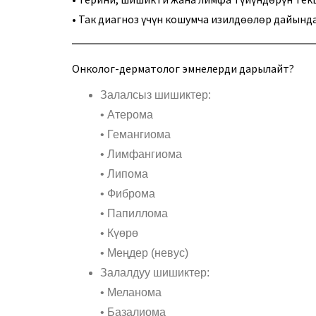
• Так диагноз үчүн кошумча изилдөөлөр дайынд
Онколог-дерматолог эмнелерди дарылайт?
Залалсыз шишиктер:
• Атерома
• Гемангиома
• Лимфангиома
• Липома
• Фиброма
• Папиллома
• Күөрө
• Меңдер (невус)
Залалдуу шишиктер:
• Меланома
• Базалиома