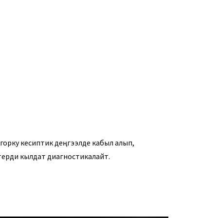
орку кесиптик деңгээлде кабыл алып,
ерди кылдат диагностикалайт.