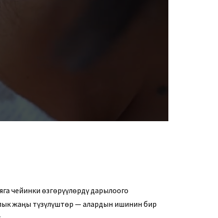
яга чейинки өзгөрүүлөрдү дарылоого
ялык жаңы түзүлүштөр — алардын ишинин бир
.