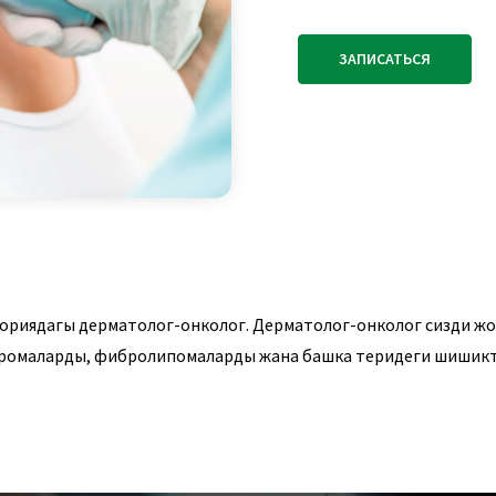
ЗАПИСАТЬСЯ
ориядагы дерматолог-онколог. Дерматолог-онколог сизди жог
ромаларды, фибролипомаларды жана башка теридеги шишикт