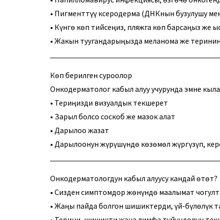
• Пигменттүү ксеродерма (ДНКнын бузулушу ме
• Күнгө көп тийсеңиз, пляжга көп барсаңыз же 
• Жакын туугандарыңызда меланома же теринин
Көп берилген суроолор
Онкодерматолог кабыл алуу учурунда эмне кыл
• Териңизди визуалдык текшерет
• Зарыл болсо соскоб же мазок алат
• Дарылоо жазат
• Дарылоонун жүрүшүндө көзөмөл жүргүзүп, кер
Онкодерматологдун кабыл алуусу кандай өтөт?
• Сизден симптомдор жөнүндө маалымат чогулт
• Жаңы пайда болгон шишиктерди, үй-бүлөлүк т
• Терини, шишикти жана лимфа түйүндөрүн те