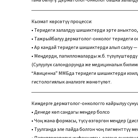
Кызмат көрсөтүү процесси:
• Теридеги залалдуу шишиктерди эрте аныктоо,
• Тажрыйбалуу дерматолог-онколог теридеги о
• Ар кандай теридеги шишиктерди алып салуу —
• Меңдерди, папилломаларды ж.б. түзүлүштөрдү
(Сулуулук салондорунда же медициналык билим
“Авиценна” ММБда теридеги шишиктерди изилдө
гистологиялык анализге жөнөтүлөт.
Кимдерге дерматолог-онкологго кайрылуу суну
• Денеде көп сандагы меңдер болсо
• Чоң жана формасы, түсү өзгөргөн меңдер (дис
• Туулганда эле пайда болгон чоң пигменттүү м
• Папилломавирус инфекциясы, өзгөчө онкоген