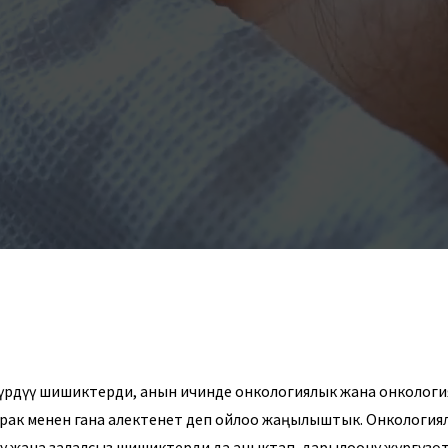
үрдүү шишиктерди, анын ичинде онкологиялык жана онкологи
 рак менен гана алектенет деп ойлоо жаңылыштык. Онкологи
уу жана залалсыз шишиктерди да аныктап, дарылоону жүргүзөт