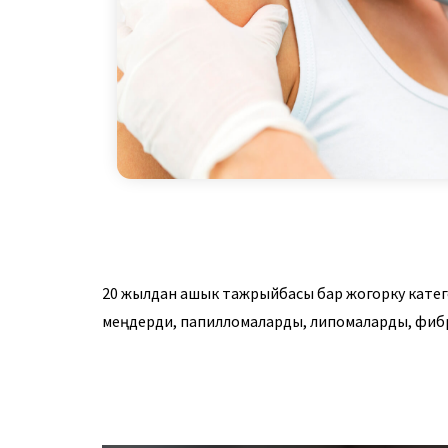
20 жылдан ашык тажрыйбасы бар жогорку катег
меңдерди, папилломаларды, липомаларды, фиб