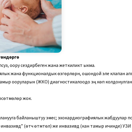
гөндөргө
уз, оору сездирбеген жана жеткиликтүү ыкма.
ялык жана функционалдык өзгөрүүлөрүн, ошондой эле клапан а
тамыр ооруларын (ЖКО) диагностикалоодо эң көп колдонулган
рсөтмөлөрү жок.
рланууга байланыштуу эмес; эхокардиографиялык жабдуулар по
нвазивдүү” (өтүүчү өтүмтөлүү) же инвазивдүү (кан тамыр ичинде) УЗИ ж