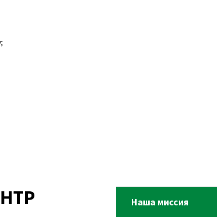
;
НТР
Наша миссия