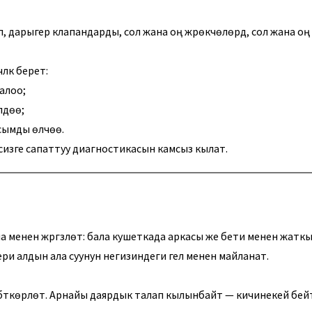
үлүп, дарыгер клапандарды, сол жана оң жүрөкчөлөрдү, сол жана
лүк берет:
аалоо;
лдөө;
сымды өлчөө.
изге сапаттуу диагностикасын камсыз кылат.
менен жүргүзүлөт: бала кушеткада аркасы же бети менен жатк
 Тери алдын ала суунун негизиндеги гел менен майланат.
бүткөрүлөт. Арнайы даярдык талап кылынбайт — кичинекей бейт