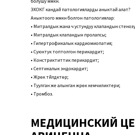
болушу мүмкүн.
ЭХОКГ кандай патологияларды аныктай алат?
Аныктоого мүмкүн болгон патологиялар:
• Митралдык жана үч устундуу клапандын стенозу
• Митралдык клапандын пролапсы;
• Гипертрофикалык кардиомиопатия;
• Суюктук топтолгон перикардит;
• Констриктиттик перикардит;
• Септикалык эндокардит;
• Жүрөк түйүлдүктөрү;
• Туулган же алынган жүрөк кемчиликтери;
• Тромбоз.
МЕДИЦИНСКИЙ ЦЕ