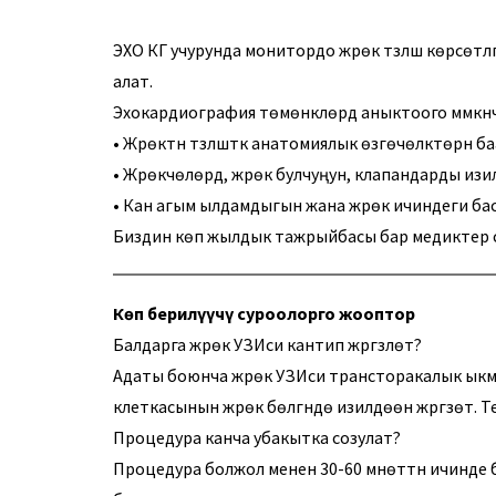
ЭХО КГ учурунда монитордо жүрөк түзүлүшү көрсөт
алат.
Эхокардиография төмөнкүлөрдү аныктоого мүмкүнчү
• Жүрөктүн түзүлүштүк анатомиялык өзгөчөлүктөрүн б
• Жүрөкчөлөрдү, жүрөк булчуңун, клапандарды изи
• Кан агым ылдамдыгын жана жүрөк ичиндеги ба
Биздин көп жылдык тажрыйбасы бар медиктер с
Көп берилүүчү суроолорго жооптор
Балдарга жүрөк УЗИси кантип жүргүзүлөт?
Адаты боюнча жүрөк УЗИси трансторакалык ыкма 
клеткасынын жүрөк бөлүгүндө изилдөөнү жүргүзөт.
Процедура канча убакытка созулат?
Процедура болжол менен 30-60 мүнөттүн ичинде 