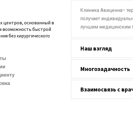
Клиника Авиценна– тер
получает индивидуальн
х центров, основанный в
лучшим медицинским т
ам возможность быстрой
ния без хирургического
Наш взгляд
сты
ии
Многозадачность
циенту
овка
Взаимосвязь с вра