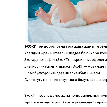
ЭХОКГ чоңдорго, балдарга жана жаңы төрөл
Адамдын жүрөк иштөөсүн изилдөө боюнча эң коопс
Эхокардиография (ЭхоКГ) — жүрөктүн морфологи
диагностикасынын ыкмасы. ЭхоКГ — жүрөк-кан 
Жүрөк булчуңун изилдөөнүн заманбап ыкмасы
Бул толугу менен коопсуз ыкма болуп, каршы кө
ЭхоКГ инвазивдүү эмес жана ионизацияланган ну
жүргүзүүгө мүмкүндүк берет. Айрым учурларда “жарым-и