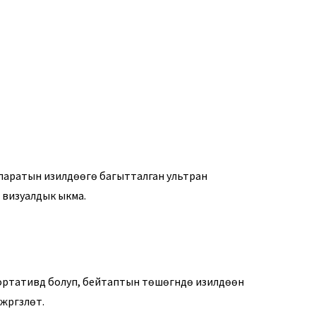
ппаратын изилдөөгө багытталган ультраүн
 визуалдык ыкма.
ртативдүү болуп, бейтаптын төшөгүндө изилдөөнү
үргүзүлөт.