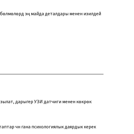
 оң бөлмөлөрдү эң майда деталдары менен изилдей
ызылат, дарыгер УЗИ датчиги менен көкүрөк
аптар үчүн гана психологиялык даярдык керек