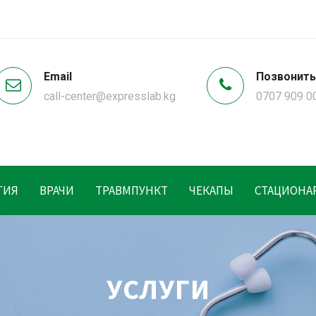
Email
Позвонить
call-center@expresslab.kg
0707 909 0
ГИЯ
ВРАЧИ
ТРАВМПУНКТ
ЧЕКАПЫ
СТАЦИОНА
УСЛУГИ